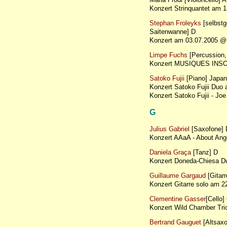
Konzert Strinquantet am
Stephan Froleyks
[selbstg
Saitenwanne] D
Konzert am 03.07.2005 @ S
Limpe Fuchs
[Percussion,
Konzert MUSIQUES INSO
Satoko Fujii
[Piano] Japan
Konzert Satoko Fujii Du
Konzert Satoko Fujii - J
G
Julius Gabriel
[Saxofone] 
Konzert AAaA - About An
Daniela Graça
[Tanz] D
Konzert Doneda-Chiesa D
Guillaume Gargaud
[Gitarr
Konzert Gitarre solo am
Clementine Gasser
[Cello]
Konzert Wild Chamber Tr
Bertrand Gauguet
[Altsax