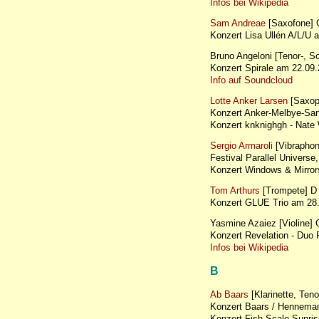
Infos bei Wikipedia
Sam Andreae
[Saxofone]
Konzert Lisa Ullén A/L/
Bruno Angeloni [Tenor-, 
Konzert Spirale am 22.0
Info auf Soundcloud
Lotte Anker Larsen
[Saxop
Konzert Anker-Melbye-Sa
Konzert knknighgh - Nat
Sergio Armaroli
[Vibraphon
Festival Parallel Universe,
Konzert Windows & Mirror
Tom Arthurs
[Trompete] D
Konzert GLUE Trio am 2
Yasmine Azaiez [Violine]
Konzert Revelation - Du
Infos bei Wikipedia
B
Ab Baars
[Klarinette, Ten
Konzert Baars / Henneman
Konzert Fish Scale Sunr