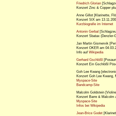
Friedrich Glorian
[Schlagz
Konzert Zinc & Copper p
Anne Gillot [Klarinette, Fl
Konzert SIX am 13.11.200
Kurzbiografie im Internet
Antonin Gerbal
[Schlagzeu
Konzert Sbatax (Denzler
Jan Martin Gismervik [Per
Konzert OKER am 04.03
Info auf
Wikipedia
Gerhard Gschlößl
[Posaun
Konzert Ein Gschlößl Pö
Goh Lee Kwang [electronic
Konzert Goh Lee Kwang, Ma
Myspace-Site
Bandcamp-Site
Malcolm Goldstein [Violi
Konzert Barre & Malcolm 
Myspace-Site
Infos bei Wikipedia
Jean-Brice Godet
[Klarinet