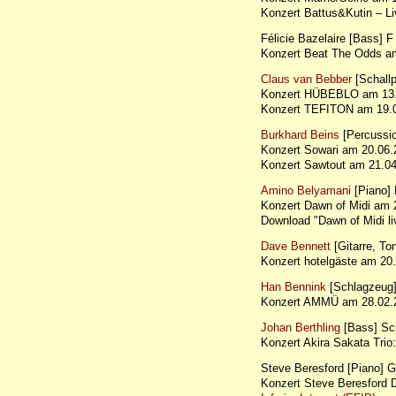
Konzert Battus&Kutin – 
Félicie Bazelaire [Bass] F
Konzert Beat The Odds 
Claus van Bebber
[Schallp
Konzert HÜBEBLO am 13.
Konzert TEFITON am 19.0
Burkhard Beins
[Percussi
Konzert Sowari am 20.06.
Konzert Sawtout am 21.
Amino Belyamani
[Piano]
Konzert Dawn of Midi am 
Download "Dawn of Midi li
Dave Bennett
[Gitarre, To
Konzert hotelgäste am 2
Han Bennink
[Schlagzeug
Konzert AMMÜ am 28.02.
Johan Berthling
[Bass] S
Konzert Akira Sakata Tr
Steve Beresford [Piano] 
Konzert Steve Beresford