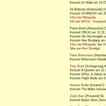
Konzert Im Wald am 24.
Uli Böttcher [Elektronik] D
Konzert SCHNACK! am 20.
Infos bei Wikipedia
Info bei ARTist - Kooper
Pierre Borel [Altsaxofon] 
Konzert OBLIQ am 12.11
Konzert Die Hochstapler
Konzert Herr Borelgrip 
Infos bei Wikipedia
, bei
Um
Site von
Herr Borelgip
Peter Brötzmann
[Holzbla
Konzert Brötzmann-Steid
Tony Buck
[Schlagzeug] 
Konzert B-Quartet am 12
Konzert SPILL & Gäste 
Konzert Flight Mode am 
Hannes Buder
[Gitarre] D
Konzert The Malta Sessi
Joost Buis
[Posaune] NL
Konzert Baars–Buis–Dem