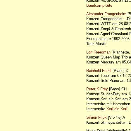
Konzert MUSIQUES INSO
Bandcamp-Site
Alexander Frangenheim
[B
Konzert Frangenheim – Dö
Konzert WTTF am 28.08
Konzert Zoepf & Franke
Konzert Agnel-Crossland
Er organisierte 1992-2003 
Tanz Musik.
Lori Freedman
[Klarinette
Konzert Queen Map Trio 
Konzert Mercury am 05.
Reinhold Friedl
[Piano] D
Konzert Tobel am 07.12
Konzert Solo Piano am 
Peter K Frey
[Bass] CH
Konzert Studer-Frey am 
Konzert Karl ein Karl am
Internetsite mit Hörprob
Internetsite
Karl ein Karl
Simon Frick
[Violine] A
Konzert Strinquantet am
Maria Frodl [Violoncello] A