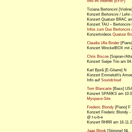
Info im Internet (EFIP)
Tiziana Bertoncini [Violine
Konzert Bertoncini / Le
Konzert Quatuor BRAC am
Konzert TAU – Bertoncin
Infos zum Duo Bertoncini 
Konzertvideos
Quatuor Br
Claudia Ulla Binder
[Piano
Konzert WinckelBOX mit
Chris Biscoe
[Sopran-/Alt
Konzert Swipe Trio am 0
Karl Bjorå [E-Gitarre] N
Konzert Emmeluth's Amo
Info auf
Soundcloud
Tom Blancarte
[Bass] US
Konzert SPARKS am 10.05
Myspace-Site
Frederic Blondy
[Piano] F
Konzert Frederic Blondy -
@ t-u-b-e
Konzert RHRR am 16.11
Jaap Blonk
[Stimme] NL