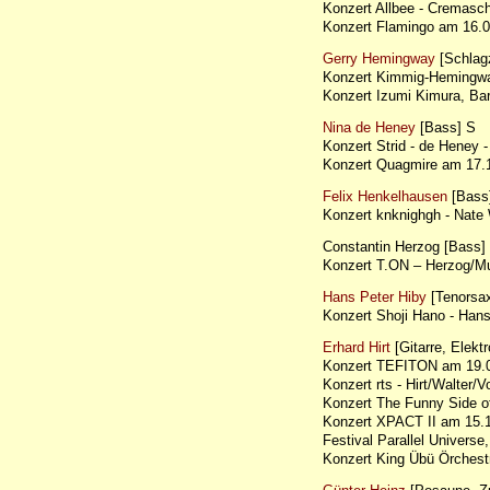
Konzert Allbee - Cremas
Konzert Flamingo am 16
Gerry Hemingway
[Schlag
Konzert Kimmig-Hemingw
Konzert Izumi Kimura, B
Nina de Heney
[Bass] S
Konzert Strid - de Heney
Konzert Quagmire am 17
Felix Henkelhausen
[Bass
Konzert knknighgh - Nat
Constantin Herzog [Bass]
Konzert T.ON – Herzog/M
Hans Peter Hiby
[Tenorsax
Konzert Shoji Hano - Ha
Erhard Hirt
[Gitarre, Elektr
Konzert TEFITON am 19.0
Konzert rts - Hirt/Walter
Konzert The Funny Side 
Konzert XPACT II am 15
Festival Parallel Universe,
Konzert King Übü Örchest