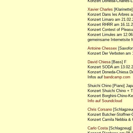
Konzert Doneda-Charles-L
Xavier Charles
[Klarinette
Konzert Dans les Arbres
Konzert Limaro am 21.02
Konzert RHRR am 16.11
Konzert Contest of Plea
Konzert Limules am 12.
gemeinsame Internetsite 
Antoine Chessex
[Saxofo
Konzert Der Verboten am
David Chiesa
[Bass] F
Konzert SODA am 13.02
Konzert Doneda-Chiesa D
Infos auf
bandcamp.com
Shuichi Chino [Piano] Jap
Konzert Shuichi Chino + 
Konzert Borghini-Chino-K
Info auf Soundcloud
Chris Corsano
[Schlagzeu
Konzert Butcher-Stoffne
Konzert Camila Nebbia &
Carlo Costa
[Schlagzeug] 