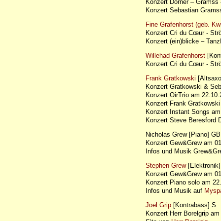
Konzert Dörner – Gramss
Konzert Sebastian Grams
Fine Grafenhorst (geb. Kw
Konzert Cri du Cœur - S
Konzert (ein)blicke – T
Willehad Grafenhorst
[Kont
Konzert Cri du Cœur - S
Frank Gratkowski
[Altsaxo
Konzert Gratkowski & Seb
Konzert OirTrio am 22.10.
Konzert Frank Gratkowsk
Konzert Instant Songs a
Konzert Steve Beresford
Nicholas Grew [Piano] GB
Konzert Gew&Grew am 01
Infos und Musik Grew&Gr
Stephen Grew
[Elektronik
Konzert Gew&Grew am 01
Konzert Piano solo am 2
Infos und Musik auf
Mysp
Joel Grip
[Kontrabass] S
Konzert Herr Borelgrip 