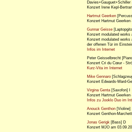
Davies+Gauguet+Schille
Konzert Irene Kepl-Bert
Hartmut Geerken
[Percuss
Konzert Hartmut Geerken
Gunnar Geisse
[Laptopgita
Konzert modulated work
Konzert modulated works
der offenen Tür im Einstei
Infos im Internet
Peter Geisselbrecht [Pian
Konzert Cri du Cœur - S
Kurz-Vita im Internet
Mike Gennaro
[Schlagzeu
Konzert Edwards-Ward-Ge
Virgina Genta
[Saxofon] I
Konzert Hartmut Geerken
Infos zu Jooklo Duo im Int
Anouck Genthon
[Violine]
Konzert Genthon-Marchet
Jonas Gerigk
[Bass] D
Konzert MJO am 03.09.20