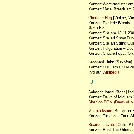
Konzert Werckmeister a
Konzert Metal Breath am
Charlotte Hug
[Violine, Vi
Konzert Frederic Blondy -
@ t-u-b-e
Konzert SIX am 13.11.200
Konzert Stellari Snow Du
Konzert Stellari String 
Konzert Fulguration – Du
Konzert Chuchchepati Or
Leonhard Huhn [Saxofon]
Konzert MJO am 03.09.20
Info auf
Wikipedia
I
,J
Aakaash Israni [Bass] Ind
Konzert Dawn of Midi am 
Site von DOM (Dawn of Mi
Masaki Iwana
[Butoh Tanz
Konzert Timeart – Four W
Ricardo Jacinto
[Cello] PT
Konzert Beat The Odds 