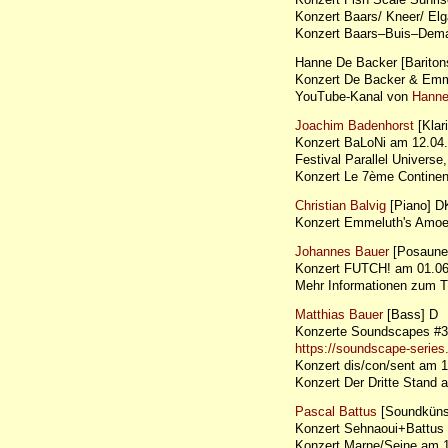
Konzert Baars/ Kneer/ E
Konzert Baars–Buis–Dem
Hanne De Backer [Bariton
Konzert De Backer & Em
YouTube-Kanal von
Hanne
Joachim Badenhorst
[Klar
Konzert BaLoNi am 12.0
Festival Parallel Universe,
Konzert Le 7ème Continen
Christian Balvig
[Piano] D
Konzert Emmeluth's Amo
Johannes Bauer
[Posaune
Konzert FUTCH! am 01.06
Mehr Informationen zum 
Matthias Bauer
[Bass] D
Konzerte Soundscapes #3
https://soundscape-serie
Konzert dis/con/sent am
Konzert Der Dritte Stan
Pascal Battus
[Soundkünst
Konzert Sehnaoui+Battu
Konzert Marne/Seine am