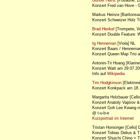
Günter Heinz
[Posaune, Z
Konzert Fred van Hove - G
Markus Heinze [Baritonsa
Konzert Schweizer Holz T
Brad Henkel
[Trompete, V
Konzert Double Feature
Ig Henneman
[Viola] NL
Konzert Baars / Henneman
Konzert Queen Map Trio 
Antonin-Tri Hoang [Klarine
Konzert Watt am 29.07.
Info auf
Wikipedia
Tim Hodgkinson
[Elektroni
Konzert Konkpack am 18.
Margarita Holzbauer [Cello
Konzert Anatoly Vapirov &
Konzert Goh Lee Kwang me
@ t-u-b-e
Kurzportrait im Internet
Tristan Honsinger [Cello] 
Konzert Tobias Delius & 
Konzert Shuichi Chino + 