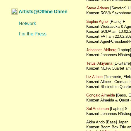
Steve Adams
[Saxofon] 
Artists@Offene Ohren
Konzert ROVA Saxophone
Sophie Agnel
[Piano] F
Network
Konzert Wodrascka & Ag
Konzert SODA am 13.02
For the Press
Konzert FAT am 22.02.2
Konzert Agnel-Crossland
Johannes Ahlberg
[Laptop
Konzert Johannes Näste
Tetuzi Akiyama
[E-Gitarre
Konzert NEPA Quartet a
Liz Allbee
[Trompete, Elek
Konzert Allbee - Cremas
Konzert Rheinstein Quar
Gonçalo Almeida
[Bass, El
Konzert Almeida & Quost
Sol Andersen
[Laptop] S
Konzert Johannes Näste
Akira Ando [Bass] Japan
Konzert Boom Box Trio 