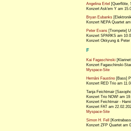
Angelina Ertel
[Querflöte,
Konzert Ask'em Y am 15
Bryan Eubanks
[Elektron
Konzert NEPA Quartet a
Peter Evans
[Trompete] 
Konzert SPARKS am 10.05
Konzert Okkyung & Peter 
F
Kai Fagaschinski
[Klarinet
Konzert Fagaschinski-Sta
Myspace-Site
Hernâni Faustino
[Bass] P
Konzert RED Trio am 11
Tanja Feichtmair [Saxoph
Konzert Trio NOW! am 1
Konzert Feichtmair - Har
Konzert FAT am 22.02.2
Myspace-Site
Simon H. Fell
[Kontrabas
Konzert ZFP Quartet am 0