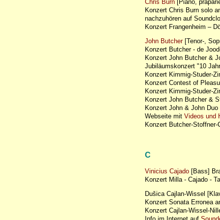
Chris Burn
[Piano, präpari
Konzert Chris Burn solo 
nachzuhören auf Soundcl
Konzert Frangenheim – Dö
John Butcher
[Tenor-, So
Konzert Butcher - de Joo
Konzert John Butcher & J
Jubiläumskonzert "10 Ja
Konzert Kimmig-Studer-Z
Konzert Contest of Plea
Konzert Kimmig-Studer-Z
Konzert John Butcher & S
Konzert John & John Du
Webseite mit
Videos und 
Konzert Butcher-Stoffne
C
Vinicius Cajado
[Bass] Bra
Konzert Milla - Cajado -
Dušica Cajlan-Wissel [Klav
Konzert Sonata Erronea
Konzert Cajlan-Wissel-Ni
Info im Internet auf
Sound