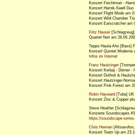
Konzert Feichtmair - Har
Konzert Harnik-Swell Du
Konzert Flight Mode am 
Konzert Wild Chamber Tr
Konzert Earscratcher am
Fritz Hauser
[Schlagzeug
Quartet Noir am 26.05.2
Teppo Hauta-Aho [Bass] 
Konzert Quintet Moderne
Infos im Internet
Franz Hautzinger
[Trompet
Konzert Kerbaj - Dörner 
Konzert Duthoit & Hautz
Konzert Hautzinger-Norm
Konzert Pink Forest am 
Robin Hayward
[Tuba] UK
Konzert Zinc & Copper p
Steve Heather [Schlagzeu
Konzerte Soundscapes #3
https://soundscape-serie
Chris Heenan
[Altsaxofon,
Konzert Team Up am 23.1