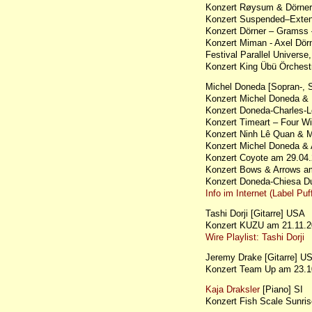
Konzert Røysum & Dörne
Konzert Suspended–Exte
Konzert Dörner – Gramss
Konzert Miman - Axel Dö
Festival Parallel Universe,
Konzert King Übü Örchest
Michel Doneda [Sopran-, 
Konzert Michel Doneda & 
Konzert Doneda-Charles-L
Konzert Timeart – Four 
Konzert Ninh Lê Quan & 
Konzert Michel Doneda &
Konzert Coyote am 29.0
Konzert Bows & Arrows 
Konzert Doneda-Chiesa D
Info im Internet (Label Pu
Tashi Dorji [Gitarre] USA
Konzert KUZU am 21.11
Wire Playlist: Tashi Dorji
Jeremy Drake [Gitarre] U
Konzert Team Up am 23.1
Kaja Draksler
[Piano] SI
Konzert Fish Scale Sunr