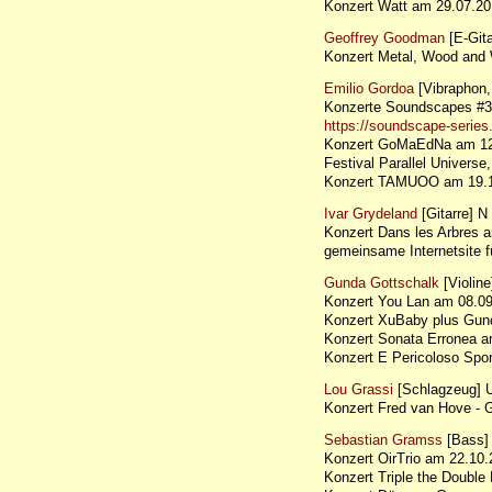
Konzert Watt am 29.07.
Geoffrey Goodman
[E-Gita
Konzert Metal, Wood and 
Emilio Gordoa
[Vibraphon
Konzerte Soundscapes #3
https://soundscape-serie
Konzert GoMaEdNa am 1
Festival Parallel Universe,
Konzert TAMUOO am 19.10
Ivar Grydeland
[Gitarre] N
Konzert Dans les Arbres
gemeinsame Internetsite 
Gunda Gottschalk
[Violine
Konzert You Lan am 08.09
Konzert XuBaby plus Gu
Konzert Sonata Erronea
Konzert E Pericoloso Spo
Lou Grassi
[Schlagzeug]
Konzert Fred van Hove - G
Sebastian Gramss
[Bass]
Konzert OirTrio am 22.10.
Konzert Triple the Doub