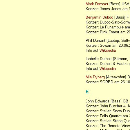
Mark Dresser
[Bass] USA
Konzert Jones Jones am
Benjamin Duboc
[Bass] F
Konzert Duboc-Sato-Sch
Konzert Le Funambule a
Konzert Pink Forest am 
Phil Durrant [Laptop, Sof
Konzert Sowari am 20.06.
Info auf
Wikipedia
Isabelle Duthoit [Stimme, 
Konzert Duthoit & Hautz
Info auf
Wikipedia
Mia Dyberg
[Altsaxofon] 
Konzert SORBD am 26.10
E
John Edwards [Bass] GB
Konzert John Butcher & J
Konzert Stellari Snow Du
Konzert Foils Quartet a
Konzert Stellari String 
Konzert The Remote Vie