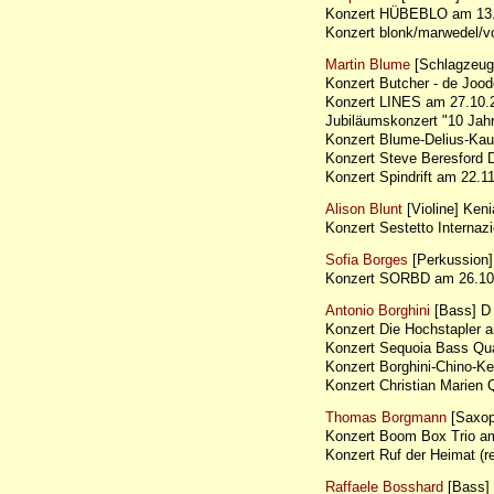
Konzert HÜBEBLO am 13.
Konzert blonk/marwedel/
Martin Blume
[Schlagzeug
Konzert Butcher - de Joo
Konzert LINES am 27.10.2
Jubiläumskonzert "10 Ja
Konzert Blume-Delius-K
Konzert Steve Beresford
Konzert Spindrift am 22
Alison Blunt
[Violine] Keni
Konzert Sestetto Interna
Sofia Borges
[Perkussion]
Konzert SORBD am 26.10
Antonio Borghini
[Bass] D
Konzert Die Hochstapler
Konzert Sequoia Bass Qu
Konzert Borghini-Chino-K
Konzert Christian Marien
Thomas Borgmann
[Saxop
Konzert Boom Box Trio 
Konzert Ruf der Heimat (
Raffaele Bosshard
[Bass]