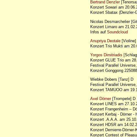
Bertrand Denzler
[Tenorsa
Konzert Sowari am 20.06.
Konzert Sbatax (Denzler
Nicolas Desmarchelier [Git
Konzert Limaro am 21.02
Infos auf
Soundcloud
Anupriya Deotale
[Violine]
Konzert Trio Mukti am 2
Yorgos Dimitriadis
[Schlag
Konzert GLUE Trio am 2
Festival Parallel Universe,
Konzert Gonggong 225088
Wiebke Dobers [Tanz] D
Festival Parallel Universe,
Konzert TAMUOO am 19.10
Axel Dörner
[Trompete] D
Konzert LINES am 27.10.2
Konzert Frangenheim – Dö
Konzert Kerbaj - Dörner 
Konzert .A.A.A. am 25.
Konzert HDSR am 14.02
Konzert Demierre-Dörner
Konzert Contest of Plea