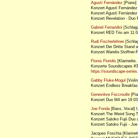
Agustí Fernández
[Piano]
Konzert Agustí Fernánde
Konzert Agustí Fernánde
Konzert Revelation - Du
Gabriel Ferrandini
[Schlag
Konzert RED Trio am 11
Rudi Fischerlehner
[Schla
Konzert Der Dritte Stan
Konzert Warelis-Stoffner
Floros Floridis
[Klarinette,
Konzerte Soundscapes #3
https://soundscape-serie
Gabby Fluke-Mogul
[Violi
Konzert Endless Breakfa
Geneviève Foccroulle
[Pia
Konzert Duo M4 am 19.03
Joe Fonda
[Bass, Vocal]
Konzert The Weird Song T
Konzert Satoko Fujii Du
Konzert Satoko Fujii - J
Jacques Foschia [Klarinet