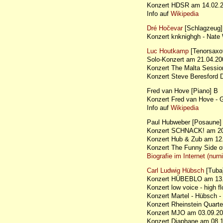
Konzert HDSR am 14.02
Info auf
Wikipedia
Dré Hočevar
[Schlagzeug]
Konzert knknighgh - Nat
Luc Houtkamp
[Tenorsaxo
Solo-Konzert am 21.04.2
Konzert The Malta Sessi
Konzert Steve Beresford
Fred van Hove [Piano] B
Konzert Fred van Hove - G
Info auf
Wikipedia
Paul Hubweber [Posaune]
Konzert SCHNACK! am 20.
Konzert Hub & Zub am 12.
Konzert The Funny Side 
Biografie im Internet (nurn
Carl Ludwig Hübsch
[Tuba
Konzert HÜBEBLO am 13.
Konzert low voice - high
Konzert Martel - Hübsch
Konzert Rheinstein Quar
Konzert MJO am 03.09.20
Konzert Diaphane am 08