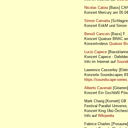
Nicolas Caloia
[Bass] CA
Konzert Mercury am 05.
Simon Camatta
[Schlagze
Konzert ErikM und Simon
Benoît Cancoin
[Bass] F
Konzert Quatuor BRAC am
Konzertvideos
Quatuor Br
Lucio Capece
[Bassklarine
Konzert Capece - Dafel
Info im Internet auf
Sound
Lawrence Casserley [Elek
Konzerte Soundscapes #3 
https://soundscape-serie
Alberto Cavenati
[Gitarren]
Konzert Ein Gschlößl Pö
Mark Charig [Kornett] GB
Festival Parallel Universe,
Konzert King Übü Örchest
Info auf
Wikipedia
Fabrice Charles [Posaune