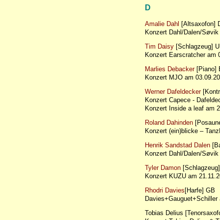
D
Amalie Dahl
[Altsaxofon]
Konzert Dahl/Dalen/Søvi
Tim Daisy
[Schlagzeug] 
Konzert Earscratcher am
Marlies Debacker
[Piano] 
Konzert MJO am 03.09.20
Werner Dafeldecker
[Kontr
Konzert Capece - Dafel
Konzert Inside a leaf am
Roland Dahinden
[Posaun
Konzert (ein)blicke – T
Henrik Sandstad Dalen
[B
Konzert Dahl/Dalen/Søvi
Tyler Damon
[Schlagzeug
Konzert KUZU am 21.11
Rhodri Davies
[Harfe] GB
Davies+Gauguet+Schille
Tobias Delius [Tenorsaxo