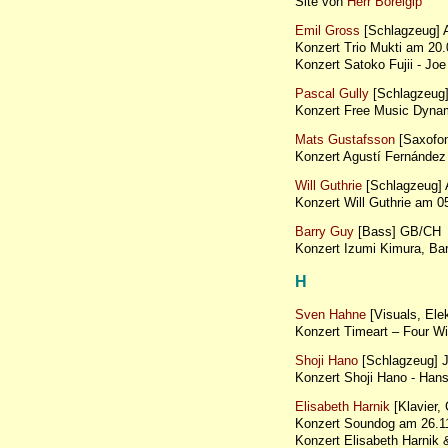
Site von
Herr Borelgip
Emil Gross
[Schlagzeug] 
Konzert Trio Mukti am 2
Konzert Satoko Fujii - J
Pascal Gully
[Schlagzeug]
Konzert Free Music Dynam
Mats Gustafsson
[Saxofo
Konzert Agustí Fernánde
Will Guthrie
[Schlagzeug] A
Konzert Will Guthrie am 0
Barry Guy
[Bass] GB/CH
Konzert Izumi Kimura, B
H
Sven Hahne
[Visuals, Elek
Konzert Timeart – Four W
Shoji Hano
[Schlagzeug] 
Konzert Shoji Hano - Ha
Elisabeth Harnik
[Klavier, 
Konzert Soundog am 26.11
Konzert Elisabeth Harni