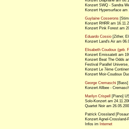
Konzert Diaphane am 08
Konzert SWQ - Sandra W
Konzert Hypersurface a
Guylaine Cosserons
[Stim
Konzert RHRR am 16.11
Konzert Pink Forest am 
Eduardo Cossio
[Zither, El
Konzert Land's Air am 0
Elisabeth Coudoux (geb.
Konzert Emissatett am 1
Konzert Beat The Odds 
Festival Parallel Universe,
Konzert Le 7ème Continen
Konzert Moir-Coudoux D
George Cremaschi
[Bass]
Konzert Allbee - Cremas
Marilyn Crispell
[Piano] U
Solo-Konzert am 24.11.20
Quartet Noir am 26.05.2
Patrick Crossland [Posau
Konzert Agnel-Crossland
Infos im
Internet