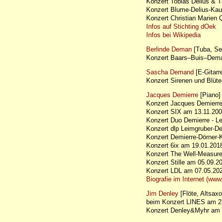
Konzert Tobias Delius & 
Konzert Blume-Delius-K
Konzert Christian Marien
Infos auf Stichting dOek
Infos bei Wikipedia
Berlinde Deman
[Tuba, Se
Konzert Baars–Buis–Dem
Sascha Demand
[E-Gitarr
Konzert Sirenen und Blüt
Jacques Demierre
[Piano]
Konzert Jacques Demierre 
Konzert SIX am 13.11.200
Konzert Duo Demierre - 
Konzert dlp Leimgruber-D
Konzert Demierre-Dörner
Konzert 6ix am 19.01.2
Konzert The Well-Measur
Konzert Stille am 05.09
Konzert LDL am 07.05.202
Biografie im Internet (www
Jim Denley
[Flöte, Altsax
beim Konzert LINES am 27.
Konzert Denley&Myhr am 3