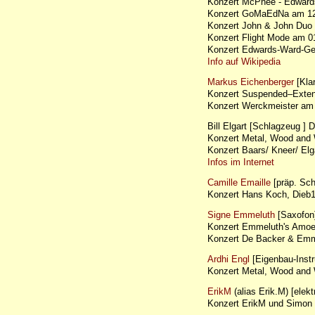
Konzert McPhee - Edwar
Konzert GoMaEdNa am 1
Konzert John & John Du
Konzert Flight Mode am 
Konzert Edwards-Ward-Ge
Info auf Wikipedia
Markus Eichenberger
[Klar
Konzert Suspended–Exte
Konzert Werckmeister a
Bill Elgart [Schlagzeug ] D
Konzert Metal, Wood and 
Konzert Baars/ Kneer/ E
Infos im Internet
Camille Emaille
[präp. Sch
Konzert Hans Koch, Dieb
Signe Emmeluth
[Saxofon
Konzert Emmeluth's Amo
Konzert De Backer & Em
Ardhi Engl
[Eigenbau-Instr
Konzert Metal, Wood and 
ErikM
(alias Erik.M) [ele
Konzert ErikM und Simon